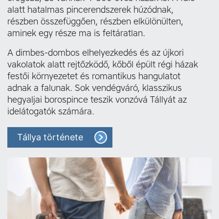
alatt hatalmas pincerendszerek húzódnak,
részben összefüggően, részben elkülönülten,
aminek egy része ma is feltáratlan.
A dimbes-dombos elhelyezkedés és az újkori
vakolatok alatt rejtőzködő, kőből épült régi házak
festői környezetet és romantikus hangulatot
adnak a falunak. Sok vendégváró, klasszikus
hegyaljai borospince teszik vonzóvá Tállyát az
idelátogatók számára.
Tállya története