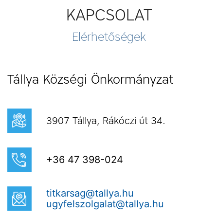
KAPCSOLAT
Elérhetőségek
Tállya Községi Önkormányzat
3907 Tállya, Rákóczi út 34.
+36 47 398-024
titkarsag@tallya.hu
ugyfelszolgalat@tallya.hu