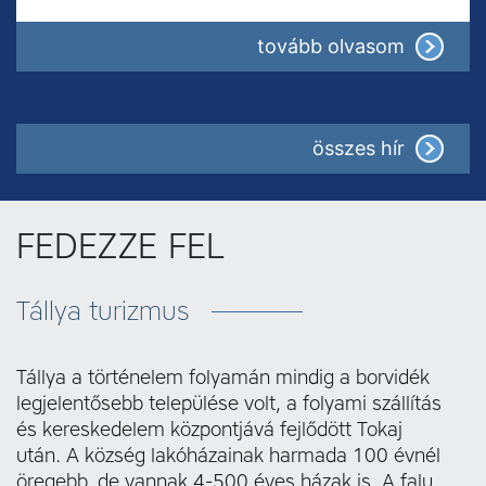
: Képvise
tovább olvasom
összes hír
FEDEZZE FEL
Tállya turizmus
Tállya a történelem folyamán mindig a borvidék
legjelentősebb települése volt, a folyami szállítás
és kereskedelem központjává fejlődött Tokaj
után. A község lakóházainak harmada 100 évnél
öregebb, de vannak 4-500 éves házak is. A falu