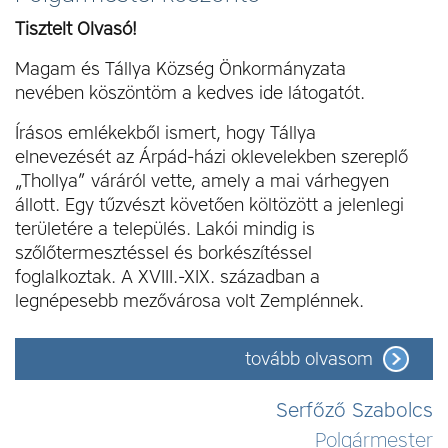
Tisztelt Olvasó!
Magam és Tállya Község Önkormányzata
nevében köszöntöm a kedves ide látogatót.
Írásos emlékekből ismert, hogy Tállya
elnevezését az Árpád-házi oklevelekben szereplő
„Thollya” váráról vette, amely a mai várhegyen
állott. Egy tűzvészt követően költözött a jelenlegi
területére a település. Lakói mindig is
szőlőtermesztéssel és borkészítéssel
foglalkoztak. A XVIII.-XIX. században a
legnépesebb mezővárosa volt Zemplénnek.
tovább olvasom
Polgármesteri köszöntő
Serfőző Szabolcs
Polgármester