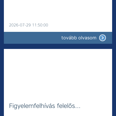
2026-07-29 11:50:00
: Növény
tovább olvasom
Figyelemfelhívás felelős…