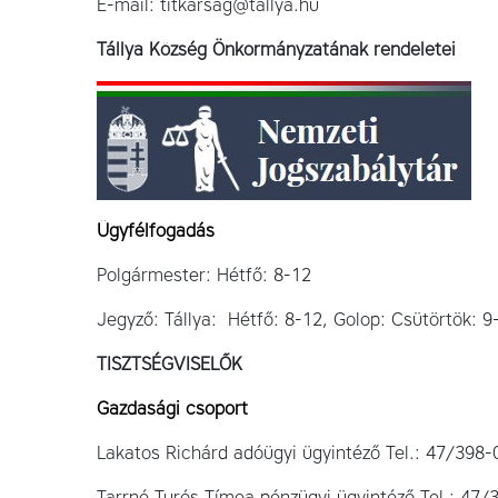
E-mail: titkarsag@tallya.hu
Tállya Község Önkormányzatának rendeletei
Ügyfélfogadás
Polgármester: Hétfő: 8-12
Jegyző: Tállya: Hétfő: 8-12, Golop: Csütörtök: 9
TISZTSÉGVISELŐK
Gazdasági csoport
Lakatos Richárd adóügyi ügyintéző Tel.: 47/398-
Tarrné Turós Tímea pénzügyi ügyintéző Tel.: 47/