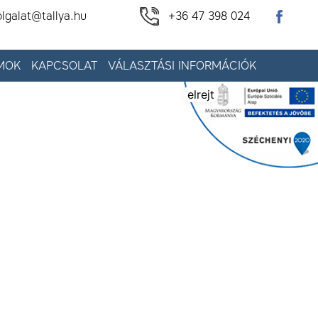
olgalat@tallya.hu
+36 47 398 024
MOK
KAPCSOLAT
VÁLASZTÁSI INFORMÁCIÓK
elrejt