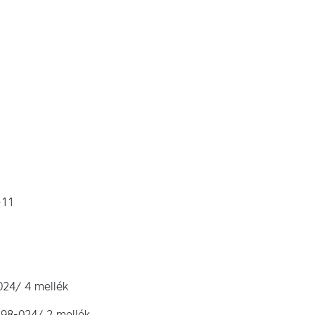
-11
024/ 4 mellék
398-024/ 2 mellék