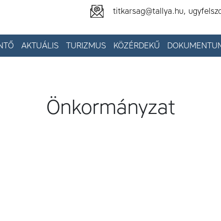
titkarsag@tallya.hu, ugyfelsz
NTŐ
AKTUÁLIS
TURIZMUS
KÖZÉRDEKŰ
DOKUMENTU
Önkormányzat