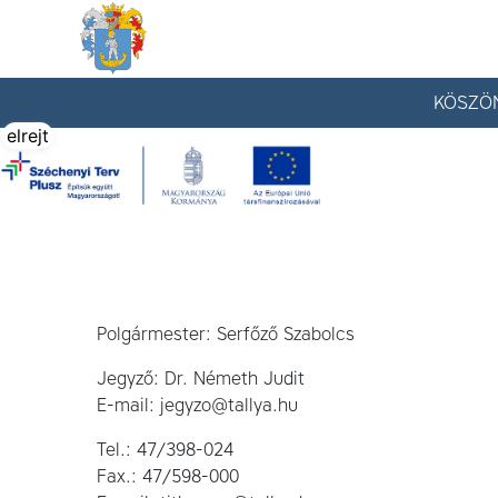
Tállya Község honlapja
KÖSZÖ
elrejt
Polgármester: Serfőző Szabolcs
Jegyző: Dr. Németh Judit
E-mail: jegyzo@tallya.hu
Tel.: 47/398-024
Fax.: 47/598-000