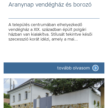
Aranynap vendégház és borozó
A település centrumában elhelyezkedő
vendégház a XIX. században épült polgári
házban van kialakítva. Stílusát tekintve késői
szecesszió korát idézi, amely a mai…
tovább olvasom