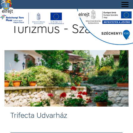
Tállya Község honlapja
elrejt
elrejt
Turizmus - Szállások
Trifecta Udvarház