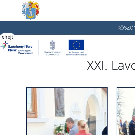
Tállya Község honlapja
KÖSZÖ
elrejt
XXI. Lav