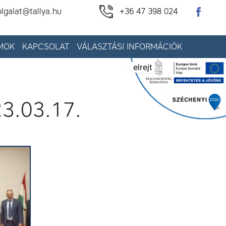
olgalat@tallya.hu
+36 47 398 024
MOK
KAPCSOLAT
VÁLASZTÁSI INFORMÁCIÓK
elrejt
23.03.17.