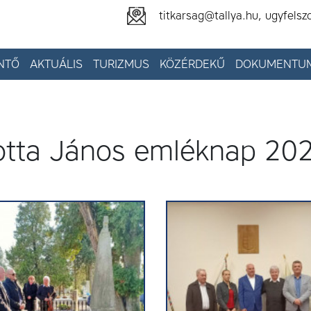
titkarsag@tallya.hu, ugyfelsz
NTŐ
AKTUÁLIS
TURIZMUS
KÖZÉRDEKŰ
DOKUMENTU
otta János emléknap 20