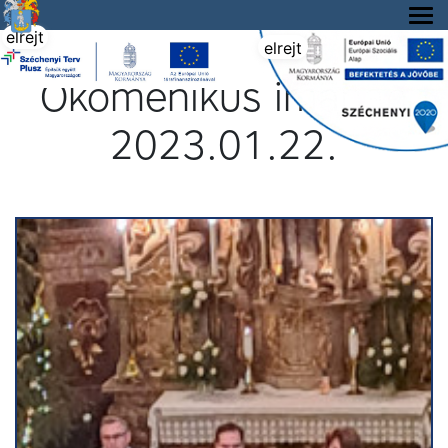
Tállya Község honlapja
elrejt
elrejt
Ökomenikus imanap
2023.01.22.