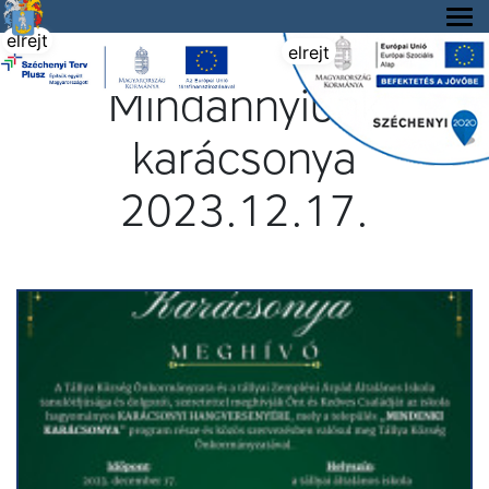
Tállya Község honlapja
elrejt
elrejt
Mindannyiunk
karácsonya
2023.12.17.