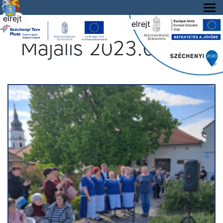
Tállya Község honlapja
elrejt
elrejt
Majális 2023.04.29.