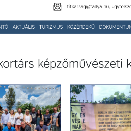
titkarsag@tallya.hu, ugyfelsz
NTŐ
AKTUÁLIS
TURIZMUS
KÖZÉRDEKŰ
DOKUMENTU
ortárs képzőművészeti k