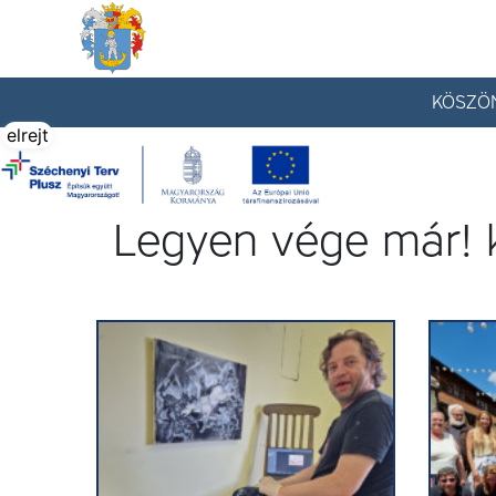
Tállya Község honlapja
KÖSZÖ
elrejt
Legyen vége már! k