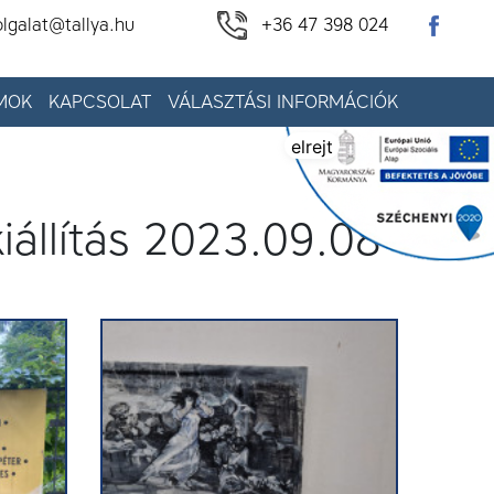
olgalat@tallya.hu
+36 47 398 024
MOK
KAPCSOLAT
VÁLASZTÁSI INFORMÁCIÓK
elrejt
iállítás 2023.09.08