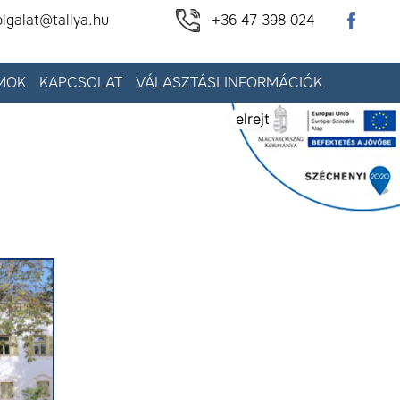
olgalat@tallya.hu
+36 47 398 024
MOK
KAPCSOLAT
VÁLASZTÁSI INFORMÁCIÓK
elrejt