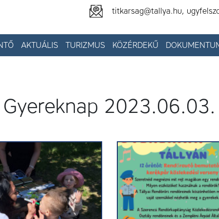
titkarsag@tallya.hu, ugyfelsz
NTŐ
AKTUÁLIS
TURIZMUS
KÖZÉRDEKŰ
DOKUMENTU
Gyereknap 2023.06.03.