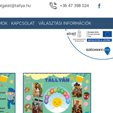
olgalat@tallya.hu
+36 47 398 024
MOK
KAPCSOLAT
VÁLASZTÁSI INFORMÁCIÓK
elrejt