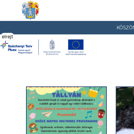
Tállya Község honlapja
KÖSZÖ
elrejt