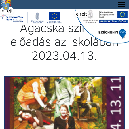
Tállya Község honlapja
elrejt
elrejt
Ágacska színházi
előadás az iskolában
2023.04.13.