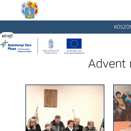
Tállya Község honlapja
KÖSZÖ
elrejt
Advent 