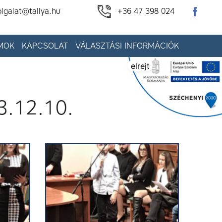
olgalat@tallya.hu
+36 47 398 024
MOK
KAPCSOLAT
VÁLASZTÁSI INFORMÁCIÓK
elrejt
3.12.10.