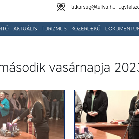
titkarsag@tallya.hu, ugyfelsz
NTŐ
AKTUÁLIS
TURIZMUS
KÖZÉRDEKŰ
DOKUMENTU
második vasárnapja 202