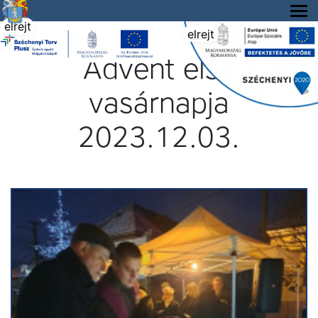
Tállya Község honlapja
elrejt
elrejt
Advent első
vasárnapja
2023.12.03.