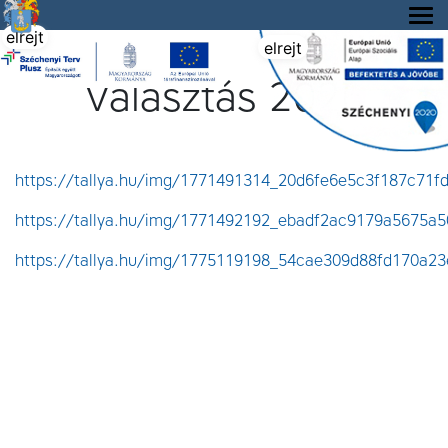
Tállya Község honlapja
elrejt
elrejt
Választás 2026
https://tallya.hu/img/1771491314_20d6fe6e5c3f187c71fd
https://tallya.hu/img/1771492192_ebadf2ac9179a5675a5
https://tallya.hu/img/1775119198_54cae309d88fd170a23