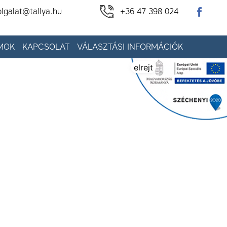
olgalat@tallya.hu
+36 47 398 024
MOK
KAPCSOLAT
VÁLASZTÁSI INFORMÁCIÓK
elrejt