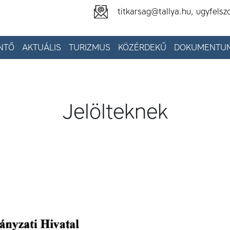
titkarsag@tallya.hu, ugyfelsz
NTŐ
AKTUÁLIS
TURIZMUS
KÖZÉRDEKŰ
DOKUMENTU
Jelölteknek