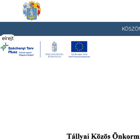
Tállya Község honlapja
KÖSZÖ
elrejt