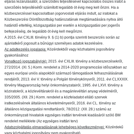
eljárás lezárulásától, a szerződés teljesítésével kapcsolatos összes iratot a
szerződés teljesítésétől számított legalább öt évig meg kell őrizni. Ha a
közbeszerzéssel kapcsolatban jogorvoslati eljárás indult, az iratokat a
Közbeszerzési Döntőbizottság határozatának megtámadására nyitva álló
határidő elteltéig, közigazgatási per esetén a közigazgatási per jogerős
befejezéséig, de legalább öt évig kell megőrizni.
A 2015. évi CXLIII. törvény 9. § (1) b) pontja szerinti beszerzés során az
ajánlatkérő jogosult a bűnügyi személyes adatok kezelésére.
Az adatkezelés jogalapja:
Közérdekből vagy közhatalmi jogosítvány
gyakorlásához
Vonatkozó jogszabály(ok):
2015. évi CXLIII. törvény a közbeszerzésekről,
272/2014. (XI. 5.) Korm. rendelet a 2014-2020 programozási időszakban az
egyes európai uniós alapokból származó támogatások felhasználásának
rendjéről, 2013. évi V. törvény a Polgári törvénykönyvről, 2011. évi CLXXXIX.
törvény Magyarország helyi önkormányzatairól, 1995. évi LXVI. törvény a
köziratokról, a közlevéltárakról és a magánlevéltári anyag védelméről,
335/2005. (XII. 29.) Korm. rendelet a közfeladatot ellátó szervek
iratkezelésének általános követelményeiről, 2016. évi CL. törvény az
általános közigazgatási rendtartásról, 78/2012. (XII. 28.) számú az
önkormányzati hivatalok egységes irattári tervének kiadásáról szóló BM
rendelet melléklete (Az egységes irattári terv)
Adatszolgáltatás elmaradásának lehetséges következményei:
Közérdekű
vagy közhatalmi jogosítvány nem gyakorolható.