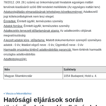
78/2012. (XII. 28.) számú az önkormányzati hivatalok egységes irattári
tervének kiadásáról szóló BM rendelet melléklete (Az egységes irattári terv)
Adatszolgáltatás elmaradásának lehetséges következményei:
Adatkezelő
jogi kötelezettségének nem tesz eleget.
Érintettek:
Érintett ügyfél, természetes személy
Adatok forrása:
Érintett ügyfél, természetes személy
Adatkezelés tervezett időtartamának alapja:
Az adatkezelés céljának
megvalósulásáig
A kezelt adatok köre, időtartama:
Iktatott dokumentumon szereplő személyes
adatok - 0 év; Iktatást végző neve - 0 év; Ügyintéző neve - 0 év
Harmadik országba történő adattovábbítás garanciái:
Nem történik harmadik
országba adattovábbítás
Adatfeldolgozó(k):
Név
Székhely
Magyar Államkincstár
1054 Budapest, Hold u. 4.
« Vissza a felsoroláshoz
Hatósági eljárások során