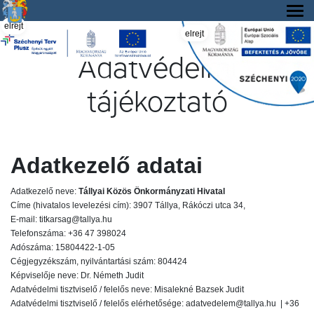
Tállya Község honlapja
elrejt
elrejt
Adatvédelmi
tájékoztató
Adatkezelő adatai
Adatkezelő neve:
Tállyai Közös Önkormányzati Hivatal
Címe (hivatalos levelezési cím): 3907 Tállya, Rákóczi utca 34,
E-mail: titkarsag@tallya.hu
Telefonszáma: +36 47 398024
Adószáma: 15804422-1-05
Cégjegyzékszám, nyilvántartási szám: 804424
Képviselője neve: Dr. Németh Judit
Adatvédelmi tisztviselő / felelős neve: Misalekné Bazsek Judit
Adatvédelmi tisztviselő / felelős elérhetősége: adatvedelem@tallya.hu | +36