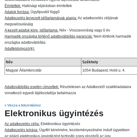
Érintettek:
Hatósági eljárásban érintettek
Adatok forrása:
Ügytípustól függő
Adatkezelés tervezett időtartamának alapja:
Az adatkezelés céljának
megvalósulásáig
A kezelt adatok köre, időtartama:
Név - Visszavonásig vagy 0 év
Harmadik országba történő adattovábbítás garanciái:
Nem történik harmadik
országba adattovábbítás
Adatfeldolgozó(k):
Név
Székhely
Magyar Államkincstár
1054 Budapest, Hold u. 4.
Adattovábbítás esetén címzettek:
Részletesen az Adatkezelő szakfeladataira
vonatkozó egyedi tájékoztatója tartalmazza
« Vissza a felsoroláshoz
Elektronikus ügyintézés
Az adatkezelés célja:
Elektronikus ügyintézés
Adatkezelés leírása:
Ügyfél kérelmére, kezdeményezésére indult ügyekben
az eljáró elektronikus ügyintézést biztosító szerv részéről az ügy