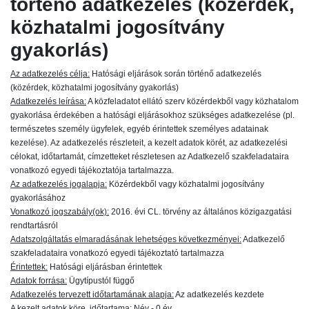
történő adatkezelés (közérdek,
közhatalmi jogosítvány
gyakorlás)
Az adatkezelés célja:
Hatósági eljárások során történő adatkezelés
(közérdek, közhatalmi jogosítvány gyakorlás)
Adatkezelés leírása:
A közfeladatot ellátó szerv közérdekből vagy közhatalom
gyakorlása érdekében a hatósági eljárásokhoz szükséges adatkezelése (pl.
természetes személy ügyfelek, egyéb érintettek személyes adatainak
kezelése). Az adatkezelés részleteit, a kezelt adatok körét, az adatkezelési
célokat, időtartamát, címzetteket részletesen az Adatkezelő szakfeladataira
vonatkozó egyedi tájékoztatója tartalmazza.
Az adatkezelés jogalapja:
Közérdekből vagy közhatalmi jogosítvány
gyakorlásához
Vonatkozó jogszabály(ok):
2016. évi CL. törvény az általános közigazgatási
rendtartásról
Adatszolgáltatás elmaradásának lehetséges következményei:
Adatkezelő
szakfeladataira vonatkozó egyedi tájékoztató tartalmazza
Érintettek:
Hatósági eljárásban érintettek
Adatok forrása:
Ügytípustól függő
Adatkezelés tervezett időtartamának alapja:
Az adatkezelés kezdete
A kezelt adatok köre, időtartama:
Név - 0 év