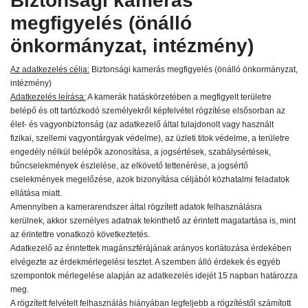
Biztonsági kamerás
megfigyelés (önálló
önkormányzat, intézmény)
Az adatkezelés célja:
Biztonsági kamerás megfigyelés (önálló önkormányzat,
intézmény)
Adatkezelés leírása:
A kamerák hatáskörzetében a megfigyelt területre
belépő és ott tartózkodó személyekről képfelvétel rögzítése elsősorban az
élet- és vagyonbiztonság (az adatkezelő által tulajdonolt vagy használt
fizikai, szellemi vagyontárgyak védelme), az üzleti titok védelme, a területre
engedély nélkül belépők azonosítása, a jogsértések, szabálysértések,
bűncselekmények észlelése, az elkövető tettenérése, a jogsértő
cselekmények megelőzése, azok bizonyítása céljából közhatalmi feladatok
ellátása miatt.
Amennyiben a kamerarendszer által rögzített adatok felhasználásra
kerülnek, akkor személyes adatnak tekinthető az érintett magatartása is, mint
az érintettre vonatkozó következtetés.
Adatkezelő az érintettek magánszférájának arányos korlátozása érdekében
elvégezte az érdekmérlegelési tesztet. A szemben álló érdekek és egyéb
szempontok mérlegelése alapján az adatkezelés idejét 15 napban határozza
meg.
A rögzített felvételt felhasználás hiányában legfeljebb a rögzítéstől számított