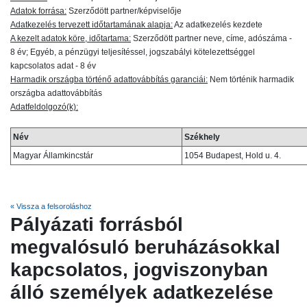
Adatok forrása:
Szerződött partner/képviselője
Adatkezelés tervezett időtartamának alapja:
Az adatkezelés kezdete
A kezelt adatok köre, időtartama:
Szerződött partner neve, címe, adószáma -
8 év; Egyéb, a pénzügyi teljesítéssel, jogszabályi kötelezettséggel
kapcsolatos adat - 8 év
Harmadik országba történő adattovábbítás garanciái:
Nem történik harmadik
országba adattovábbítás
Adatfeldolgozó(k):
Név
Székhely
Magyar Államkincstár
1054 Budapest, Hold u. 4.
« Vissza a felsoroláshoz
Pályázati forrásból
megvalósuló beruházásokkal
kapcsolatos, jogviszonyban
álló személyek adatkezelése