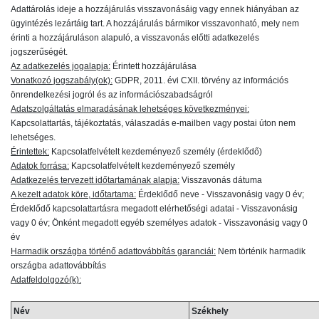
Adattárolás ideje a hozzájárulás visszavonásáig vagy ennek hiányában az
ügyintézés lezártáig tart. A hozzájárulás bármikor visszavonható, mely nem
érinti a hozzájáruláson alapuló, a visszavonás előtti adatkezelés
jogszerűségét.
Az adatkezelés jogalapja:
Érintett hozzájárulása
Vonatkozó jogszabály(ok):
GDPR, 2011. évi CXII. törvény az információs
önrendelkezési jogról és az információszabadságról
Adatszolgáltatás elmaradásának lehetséges következményei:
Kapcsolattartás, tájékoztatás, válaszadás e-mailben vagy postai úton nem
lehetséges.
Érintettek:
Kapcsolatfelvételt kezdeményező személy (érdeklődő)
Adatok forrása:
Kapcsolatfelvételt kezdeményező személy
Adatkezelés tervezett időtartamának alapja:
Visszavonás dátuma
A kezelt adatok köre, időtartama:
Érdeklődő neve - Visszavonásig vagy 0 év;
Érdeklődő kapcsolattartásra megadott elérhetőségi adatai - Visszavonásig
vagy 0 év; Önként megadott egyéb személyes adatok - Visszavonásig vagy 0
év
Harmadik országba történő adattovábbítás garanciái:
Nem történik harmadik
országba adattovábbítás
Adatfeldolgozó(k):
Név
Székhely