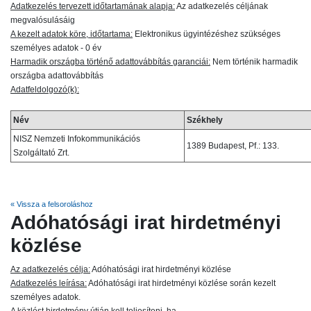
Adatkezelés tervezett időtartamának alapja:
Az adatkezelés céljának
megvalósulásáig
A kezelt adatok köre, időtartama:
Elektronikus ügyintézéshez szükséges
személyes adatok - 0 év
Harmadik országba történő adattovábbítás garanciái:
Nem történik harmadik
országba adattovábbítás
Adatfeldolgozó(k):
Név
Székhely
NISZ Nemzeti Infokommunikációs
1389 Budapest, Pf.: 133.
Szolgáltató Zrt.
« Vissza a felsoroláshoz
Adóhatósági irat hirdetményi
közlése
Az adatkezelés célja:
Adóhatósági irat hirdetményi közlése
Adatkezelés leírása:
Adóhatósági irat hirdetményi közlése során kezelt
személyes adatok.