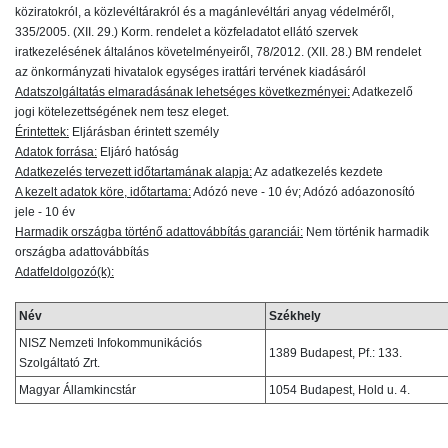
köziratokról, a közlevéltárakról és a magánlevéltári anyag védelméről,
335/2005. (XII. 29.) Korm. rendelet a közfeladatot ellátó szervek
iratkezelésének általános követelményeiről, 78/2012. (XII. 28.) BM rendelet
az önkormányzati hivatalok egységes irattári tervének kiadásáról
Adatszolgáltatás elmaradásának lehetséges következményei:
Adatkezelő
jogi kötelezettségének nem tesz eleget.
Érintettek:
Eljárásban érintett személy
Adatok forrása:
Eljáró hatóság
Adatkezelés tervezett időtartamának alapja:
Az adatkezelés kezdete
A kezelt adatok köre, időtartama:
Adózó neve - 10 év; Adózó adóazonosító
jele - 10 év
Harmadik országba történő adattovábbítás garanciái:
Nem történik harmadik
országba adattovábbítás
Adatfeldolgozó(k):
Név
Székhely
NISZ Nemzeti Infokommunikációs
1389 Budapest, Pf.: 133.
Szolgáltató Zrt.
Magyar Államkincstár
1054 Budapest, Hold u. 4.