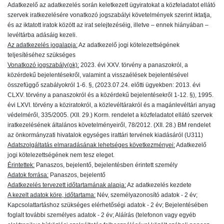
Adatkezelő az adatkezelés során keletkezett ügyiratokat a közfeladatot ellátó
szervek iratkezelésére vonatkozó jogszabályi követelmények szerint iktatja,
és az iktatott iratok között az irat selejtezéséig, illetve – ennek hiányában –
levéltárba adásáig kezeli.
Az adatkezelés jogalapja:
Az adatkezelő jogi kötelezettségének
teljesítéséhez szükséges
Vonatkozó jogszabály(ok):
2023. évi XXV. törvény a panaszokról, a
közérdekű bejelentésekről, valamint a visszaélések bejelentésével
összefüggő szabályokról 1-6. §, (2023.07.24. előtti ügyekben: 2013. évi
CLXV. törvény a panaszokról és a közérdekű bejelentésekről 1-12. §), 1995.
évi LXVI. törvény a köziratokról, a közlevéltárakról és a magánlevéltári anyag
védelméről, 335/2005. (XII. 29.) Korm. rendelet a közfeladatot ellátó szervek
iratkezelésének általános követelményeiről, 78/2012. (XII. 28.) BM rendelet
az önkormányzati hivatalok egységes irattári tervének kiadásáról (U311)
Adatszolgáltatás elmaradásának lehetséges következményei:
Adatkezelő
jogi kötelezettségének nem tesz eleget.
Érintettek:
Panaszos, bejelentő, bejelentésben érintett személy
Adatok forrása:
Panaszos, bejelentő
Adatkezelés tervezett időtartamának alapja:
Az adatkezelés kezdete
A kezelt adatok köre, időtartama:
Név, személyazonosító adatok - 2 év;
Kapcsolattartáshoz szükséges elérhetőségi adatok - 2 év; Bejelentésében
foglalt további személyes adatok - 2 év; Aláírás (telefonon vagy egyéb