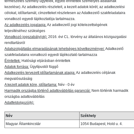
természetes személy ügyfelek, egyéb érintettek személyes adatainak
kezelése). Az adatkezelés részleteit, a kezelt adatok körét, az adatkezelési
célokat, időtartamát, címzetteket részletesen az Adatkezelő szakfeladataira
vonatkozó egyedi tájékoztatója tartalmazza.
Az adatkezelés jogalapja:
Az adatkezelő jogi kötelezettségének
teljesítéséhez szükséges
Vonatkozó jogszabály(ok):
2016. évi CL. törvény az általános közigazgatási
rendtartásról
Adatszolgáltatás elmaradásának lehetséges következményei:
Adatkezelő
szakfeladataira vonatkozó egyedi tájékoztató tartalmazza
Érintettek:
Hatósági eljárásban érintettek
Adatok forrása:
Ügytípustól függő
Adatkezelés tervezett időtartamának alapja:
Az adatkezelés céljának
megvalósulásáig
A kezelt adatok köre, időtartama:
Név - 0 év
Harmadik országba történő adattovábbítás garanciái:
Nem történik harmadik
országba adattovábbítás
Adatfeldolgozó(k):
Név
Székhely
Magyar Államkincstár
1054 Budapest, Hold u. 4.