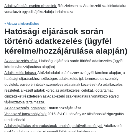
Adattovábbítás esetén címzettek:
Részletesen az Adatkezelő szakfeladataira
vonatkozó egyedi tájékoztatója tartalmazza
« Vissza a felsoroláshoz
Hatósági eljárások során
történő adatkezelés (ügyfél
kérelme/hozzájárulása alapján)
Az adatkezelés célja:
Hatósági eljárások során történő adatkezelés (ügyfél
kérelme/hozzájárulása alapján)
Adatkezelés leírása:
A közfeladatot ellátó szerv az ügyfél kérelme alapján, a
hatósági eljárásokhoz szükséges adatkezelés (pl. természetes személy
ügyfelek, egyéb érintettek személyes adatainak kezelése). Az adatkezelés
részleteit, a kezelt adatok körét, az adatkezelési célokat, időtartamát,
címzetteket részletesen az Adatkezelő szakfeladataira vonatkozó egyedi
tájékoztatója tartalmazza.
Az adatkezelés jogalapja:
Érintett hozzájárulása
Vonatkozó jogszabály(ok):
2016. évi CL. törvény az általános közigazgatási
rendtartásról
Adatszolgáltatás elmaradásának lehetséges következményei:
Adatkezelő
szakfeladataira vonatkozó egyedi tájékoztató tartalmazza