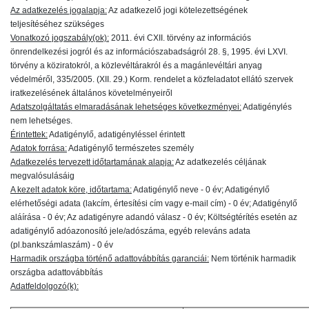
Az adatkezelés jogalapja:
Az adatkezelő jogi kötelezettségének
teljesítéséhez szükséges
Vonatkozó jogszabály(ok):
2011. évi CXII. törvény az információs
önrendelkezési jogról és az információszabadságról 28. §, 1995. évi LXVI.
törvény a köziratokról, a közlevéltárakról és a magánlevéltári anyag
védelméről, 335/2005. (XII. 29.) Korm. rendelet a közfeladatot ellátó szervek
iratkezelésének általános követelményeiről
Adatszolgáltatás elmaradásának lehetséges következményei:
Adatigénylés
nem lehetséges.
Érintettek:
Adatigénylő, adatigényléssel érintett
Adatok forrása:
Adatigénylő természetes személy
Adatkezelés tervezett időtartamának alapja:
Az adatkezelés céljának
megvalósulásáig
A kezelt adatok köre, időtartama:
Adatigénylő neve - 0 év; Adatigénylő
elérhetőségi adata (lakcím, értesítési cím vagy e-mail cím) - 0 év; Adatigénylő
aláírása - 0 év; Az adatigényre adandó válasz - 0 év; Költségtérítés esetén az
adatigénylő adóazonosító jele/adószáma, egyéb releváns adata
(pl.bankszámlaszám) - 0 év
Harmadik országba történő adattovábbítás garanciái:
Nem történik harmadik
országba adattovábbítás
Adatfeldolgozó(k):