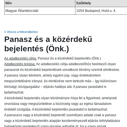
Név
Székhely
Magyar Államkincstár
1054 Budapest, Hold u. 4.
« Vissza a felsoroláshoz
Panasz és a közérdekű
bejelentés (Önk.)
Az adatkezelés célja:
Panasz és a közérdekű bejelentés (Önk.)
Adatkezelés leírása:
Az adatkezelés célja adatkezelőhöz beérkező olyan
panaszok és közérdekű bejelentések vonatkozó törvény szerinti elintézése.
A panasz olyan kérelem, amely egyéni jog- vagy érdeksérelem
megszüntetésére irányul, és elintézése nem tartozik más – így különösen
bírósági, közigazgatási – eljárás hatálya alá. A panasz javaslatot is
tartalmazhat.
A közérdekű bejelentés olyan körülményre hívja fel a figyelmet, amelynek
orvoslása vagy megszüntetése a közösség vagy az egész társadalom
érdekét szolgálja. A közérdekű bejelentés javaslatot is tartalmazhat.
A panaszos vagy a közérdekű bejelentő személyes adatai csak a panasz
vagy a közérdekű bejelentés alapján kezdeményezett eljárás lefolytatására
hatáskörrel rendelkező szerv részére adhatók át, ha e szerv annak