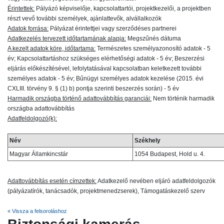
Érintettek:
Pályázó képviselője, kapcsolattartói, projektkezelői, a projektben
részt vevő további személyek, ajánlattevők, alvállalkozók
Adatok forrása:
Pályázat érintettjei vagy szerződéses partnerei
Adatkezelés tervezett időtartamának alapja:
Megszűnés dátuma
A kezelt adatok köre, időtartama:
Természetes személyazonosító adatok - 5
év; Kapcsolattartáshoz szükséges elérhetőségi adatok - 5 év; Beszerzési
eljárás előkészítésével, lefolytatásával kapcsolatban keletkezett további
személyes adatok - 5 év; Bűnügyi személyes adatok kezelése (2015. évi
CXLIII. törvény 9. § (1) b) pontja szerinti beszerzés során) - 5 év
Harmadik országba történő adattovábbítás garanciái:
Nem történik harmadik
országba adattovábbítás
Adatfeldolgozó(k):
Név
Székhely
Magyar Államkincstár
1054 Budapest, Hold u. 4.
Adattovábbítás esetén címzettek:
Adatkezelő nevében eljáró adatfeldolgozók
(pályázatírók, tanácsadók, projektmenedzserek), Támogatáskezelő szerv
« Vissza a felsoroláshoz