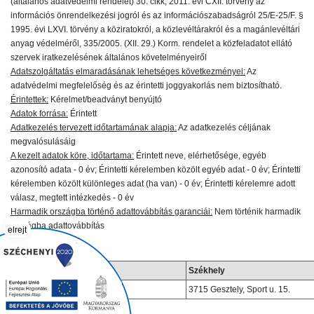
(általános adatvédelmi rendelet) 30. cikk, 2011. évi CXII. törvény az
információs önrendelkezési jogról és az információszabadságról 25/E-25/F. §
1995. évi LXVI. törvény a köziratokról, a közlevéltárakról és a magánlevéltári
anyag védelméről, 335/2005. (XII. 29.) Korm. rendelet a közfeladatot ellátó
szervek iratkezelésének általános követelményeiről
Adatszolgáltatás elmaradásának lehetséges következményei:
Az
adatvédelmi megfelelőség és az érintetti joggyakorlás nem biztosítható.
Érintettek:
Kérelmet/beadványt benyújtó
Adatok forrása:
Érintett
Adatkezelés tervezett időtartamának alapja:
Az adatkezelés céljának
megvalósulásáig
A kezelt adatok köre, időtartama:
Érintett neve, elérhetősége, egyéb
azonosító adata - 0 év; Érintetti kérelemben közölt egyéb adat - 0 év; Érintetti
kérelemben közölt különleges adat (ha van) - 0 év; Érintetti kérelemre adott
válasz, megtett intézkedés - 0 év
Harmadik országba történő adattovábbítás garanciái:
Nem történik harmadik
országba adattovábbítás
elrejt
Adatfeldolgozó(k):
Név
Székhely
IP Monitoring Kft.
3715 Gesztely, Sport u. 15.