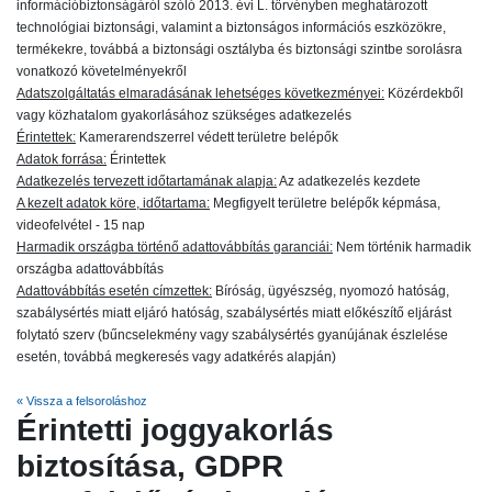
információbiztonságáról szóló 2013. évi L. törvényben meghatározott
technológiai biztonsági, valamint a biztonságos információs eszközökre,
termékekre, továbbá a biztonsági osztályba és biztonsági szintbe sorolásra
vonatkozó követelményekről
Adatszolgáltatás elmaradásának lehetséges következményei:
Közérdekből
vagy közhatalom gyakorlásához szükséges adatkezelés
Érintettek:
Kamerarendszerrel védett területre belépők
Adatok forrása:
Érintettek
Adatkezelés tervezett időtartamának alapja:
Az adatkezelés kezdete
A kezelt adatok köre, időtartama:
Megfigyelt területre belépők képmása,
videofelvétel - 15 nap
Harmadik országba történő adattovábbítás garanciái:
Nem történik harmadik
országba adattovábbítás
Adattovábbítás esetén címzettek:
Bíróság, ügyészség, nyomozó hatóság,
szabálysértés miatt eljáró hatóság, szabálysértés miatt előkészítő eljárást
folytató szerv (bűncselekmény vagy szabálysértés gyanújának észlelése
esetén, továbbá megkeresés vagy adatkérés alapján)
« Vissza a felsoroláshoz
Érintetti joggyakorlás
biztosítása, GDPR