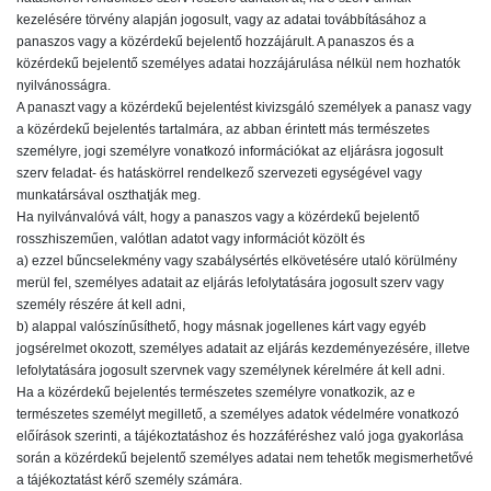
kezelésére törvény alapján jogosult, vagy az adatai továbbításához a
panaszos vagy a közérdekű bejelentő hozzájárult. A panaszos és a
közérdekű bejelentő személyes adatai hozzájárulása nélkül nem hozhatók
nyilvánosságra.
A panaszt vagy a közérdekű bejelentést kivizsgáló személyek a panasz vagy
a közérdekű bejelentés tartalmára, az abban érintett más természetes
személyre, jogi személyre vonatkozó információkat az eljárásra jogosult
szerv feladat- és hatáskörrel rendelkező szervezeti egységével vagy
munkatársával oszthatják meg.
Ha nyilvánvalóvá vált, hogy a panaszos vagy a közérdekű bejelentő
rosszhiszeműen, valótlan adatot vagy információt közölt és
a) ezzel bűncselekmény vagy szabálysértés elkövetésére utaló körülmény
merül fel, személyes adatait az eljárás lefolytatására jogosult szerv vagy
személy részére át kell adni,
b) alappal valószínűsíthető, hogy másnak jogellenes kárt vagy egyéb
jogsérelmet okozott, személyes adatait az eljárás kezdeményezésére, illetve
lefolytatására jogosult szervnek vagy személynek kérelmére át kell adni.
Ha a közérdekű bejelentés természetes személyre vonatkozik, az e
természetes személyt megillető, a személyes adatok védelmére vonatkozó
előírások szerinti, a tájékoztatáshoz és hozzáféréshez való joga gyakorlása
során a közérdekű bejelentő személyes adatai nem tehetők megismerhetővé
a tájékoztatást kérő személy számára.