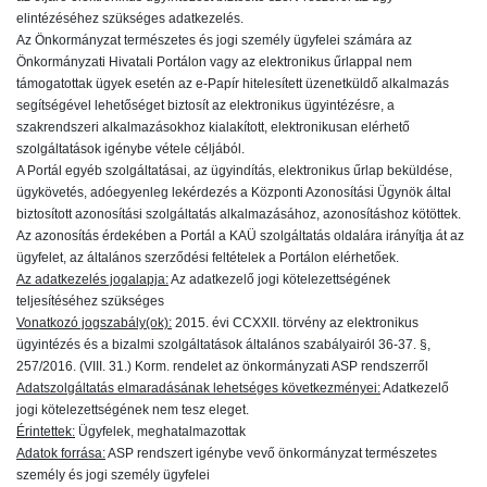
elintézéséhez szükséges adatkezelés.
Az Önkormányzat természetes és jogi személy ügyfelei számára az
Önkormányzati Hivatali Portálon vagy az elektronikus űrlappal nem
támogatottak ügyek esetén az e-Papír hitelesített üzenetküldő alkalmazás
segítségével lehetőséget biztosít az elektronikus ügyintézésre, a
szakrendszeri alkalmazásokhoz kialakított, elektronikusan elérhető
szolgáltatások igénybe vétele céljából.
A Portál egyéb szolgáltatásai, az ügyindítás, elektronikus űrlap beküldése,
ügykövetés, adóegyenleg lekérdezés a Központi Azonosítási Ügynök által
biztosított azonosítási szolgáltatás alkalmazásához, azonosításhoz kötöttek.
Az azonosítás érdekében a Portál a KAÜ szolgáltatás oldalára irányítja át az
ügyfelet, az általános szerződési feltételek a Portálon elérhetőek.
Az adatkezelés jogalapja:
Az adatkezelő jogi kötelezettségének
teljesítéséhez szükséges
Vonatkozó jogszabály(ok):
2015. évi CCXXII. törvény az elektronikus
ügyintézés és a bizalmi szolgáltatások általános szabályairól 36-37. §,
257/2016. (VIII. 31.) Korm. rendelet az önkormányzati ASP rendszerről
Adatszolgáltatás elmaradásának lehetséges következményei:
Adatkezelő
jogi kötelezettségének nem tesz eleget.
Érintettek:
Ügyfelek, meghatalmazottak
Adatok forrása:
ASP rendszert igénybe vevő önkormányzat természetes
személy és jogi személy ügyfelei