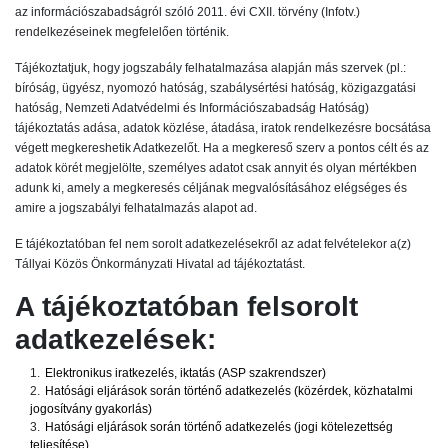
az információszabadságról szóló 2011. évi CXII. törvény (Infotv.)
rendelkezéseinek megfelelően történik.
Tájékoztatjuk, hogy jogszabály felhatalmazása alapján más szervek (pl.:
bíróság, ügyész, nyomozó hatóság, szabálysértési hatóság, közigazgatási
hatóság, Nemzeti Adatvédelmi és Információszabadság Hatóság)
tájékoztatás adása, adatok közlése, átadása, iratok rendelkezésre bocsátása
végett megkereshetik Adatkezelőt. Ha a megkereső szerv a pontos célt és az
adatok körét megjelölte, személyes adatot csak annyit és olyan mértékben
adunk ki, amely a megkeresés céljának megvalósításához elégséges és
amire a jogszabályi felhatalmazás alapot ad.
E tájékoztatóban fel nem sorolt adatkezelésekről az adat felvételekor a(z)
Tállyai Közös Önkormányzati Hivatal ad tájékoztatást.
A tájékoztatóban felsorolt
adatkezelések:
1.
Elektronikus iratkezelés, iktatás (ASP szakrendszer)
2.
Hatósági eljárások során történő adatkezelés (közérdek, közhatalmi
jogosítvány gyakorlás)
3.
Hatósági eljárások során történő adatkezelés (jogi kötelezettség
teljesítése)