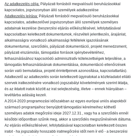
Az adatkezelés célja:
Pályázati forrásból megvalósuló beruházásokkal
kapcsolatos, jogviszonyban álló személyek adatkezelése
Adatkezelés leírása:
Pályázati forrásból megvalósuló beruházásokkal
kapcsolatos, adatkezelővel jogviszonyban álló személyek személyes
adatainak kezelése (beszerzési eljárás előkészítésével, lefolytatásával
kapcsolatban keletkezett dokumentumok, részvételi jelentkezés, árajánlat,
alkalmasságra vonatkozó alkalmassági feltételek igazolásának
dokumentumai, szerződés, pályázati dokumentáció, projekt menedzsment,
pályázati elszámolás, támogatási források igénybevételéhez,
felhasználásához kapcsolódó adminisztratív kötelezettségek teljesítése, a
támogatás felhasználásának dokumentálása, dokumentáció ellenőrzések
során való bemutatása, projekt érintettjeinek azonosítása, kapcsolattartás).
Adatkezelő az adatkezelés során keletkezett ügyiratokat a közfeladatot ellátó
szervek iratkezelésére vonatkozó jogszabályi követelmények szerint iktatja,
és az iktatott iratok között az irat selejtezéséig, illetve – ennek hiányában –
levéltárba adásáig kezeli.
A 2014-2020 programozási időszakban az egyes európai uniós alapokból
származó programjaihoz benyújtott támogatási kérelmeihez köthető
személyes adatok megőrzési ideje 2027.12.31., vagy ha a szerződés ennél
későbbi időpontban szűnik meg, akkor a szerződés megszűnésének dátuma.
Az eljárás előkészítésével, lefolytatásával kapcsolatban keletkezett összes
iratot - ha jogszabály hosszabb iratmegőrzési időt nem ír elő - a beszerzési