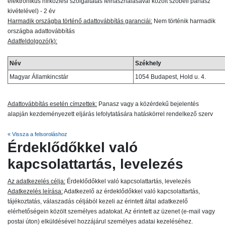
elektronikus hírközlési szolgáltatás felhasználásával közölt szóbeli panasz
kivételével) - 2 év
Harmadik országba történő adattovábbítás garanciái:
Nem történik harmadik
országba adattovábbítás
Adatfeldolgozó(k):
Név
Székhely
Magyar Államkincstár
1054 Budapest, Hold u. 4.
Adattovábbítás esetén címzettek:
Panasz vagy a közérdekű bejelentés
alapján kezdeményezett eljárás lefolytatására hatáskörrel rendelkező szerv
« Vissza a felsoroláshoz
Érdeklődőkkel való
kapcsolattartás, levelezés
Az adatkezelés célja:
Érdeklődőkkel való kapcsolattartás, levelezés
Adatkezelés leírása:
Adatkezelő az érdeklődőkkel való kapcsolattartás,
tájékoztatás, válaszadás céljából kezeli az érintett által adatkezelő
elérhetőségein közölt személyes adatokat. Az érintett az üzenet (e-mail vagy
postai úton) elküldésével hozzájárul személyes adatai kezeléséhez.