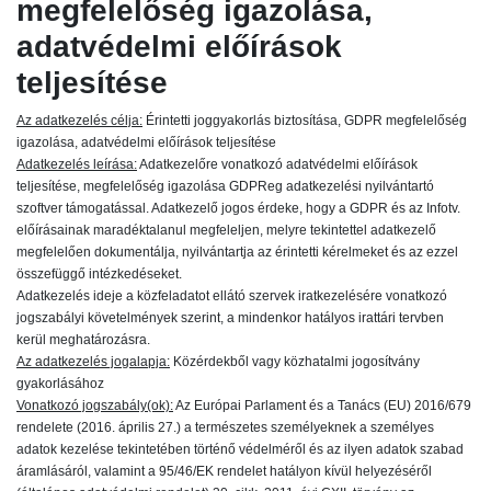
megfelelőség igazolása,
adatvédelmi előírások
teljesítése
Az adatkezelés célja:
Érintetti joggyakorlás biztosítása, GDPR megfelelőség
igazolása, adatvédelmi előírások teljesítése
Adatkezelés leírása:
Adatkezelőre vonatkozó adatvédelmi előírások
teljesítése, megfelelőség igazolása GDPReg adatkezelési nyilvántartó
szoftver támogatással. Adatkezelő jogos érdeke, hogy a GDPR és az Infotv.
előírásainak maradéktalanul megfeleljen, melyre tekintettel adatkezelő
megfelelően dokumentálja, nyilvántartja az érintetti kérelmeket és az ezzel
összefüggő intézkedéseket.
Adatkezelés ideje a közfeladatot ellátó szervek iratkezelésére vonatkozó
jogszabályi követelmények szerint, a mindenkor hatályos irattári tervben
kerül meghatározásra.
Az adatkezelés jogalapja:
Közérdekből vagy közhatalmi jogosítvány
gyakorlásához
Vonatkozó jogszabály(ok):
Az Európai Parlament és a Tanács (EU) 2016/679
rendelete (2016. április 27.) a természetes személyeknek a személyes
adatok kezelése tekintetében történő védelméről és az ilyen adatok szabad
áramlásáról, valamint a 95/46/EK rendelet hatályon kívül helyezéséről