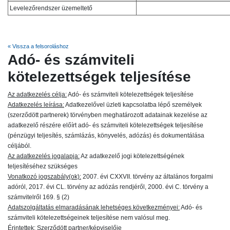
Levelezőrendszer üzemeltető
« Vissza a felsoroláshoz
Adó- és számviteli
kötelezettségek teljesítése
Az adatkezelés célja:
Adó- és számviteli kötelezettségek teljesítése
Adatkezelés leírása:
Adatkezelővel üzleti kapcsolatba lépő személyek
(szerződött partnerek) törvényben meghatározott adatainak kezelése az
adatkezelő részére előírt adó- és számviteli kötelezettségek teljesítése
(pénzügyi teljesítés, számlázás, könyvelés, adózás) és dokumentálása
céljából.
Az adatkezelés jogalapja:
Az adatkezelő jogi kötelezettségének
teljesítéséhez szükséges
Vonatkozó jogszabály(ok):
2007. évi CXXVII. törvény az általános forgalmi
adóról, 2017. évi CL. törvény az adózás rendjéről, 2000. évi C. törvény a
számvitelről 169. § (2)
Adatszolgáltatás elmaradásának lehetséges következményei:
Adó- és
számviteli kötelezettségeinek teljesítése nem valósul meg.
Érintettek:
Szerződött partner/képviselője