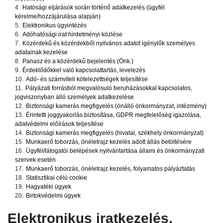
4.
Hatósági eljárások során történő adatkezelés (ügyfél
kérelme/hozzájárulása alapján)
5.
Elektronikus ügyintézés
6.
Adóhatósági irat hirdetményi közlése
7.
Közérdekű és közérdekből nyilvános adatot igénylők személyes
adatainak kezelése
8.
Panasz és a közérdekű bejelentés (Önk.)
9.
Érdeklődőkkel való kapcsolattartás, levelezés
10.
Adó- és számviteli kötelezettségek teljesítése
11.
Pályázati forrásból megvalósuló beruházásokkal kapcsolatos,
jogviszonyban álló személyek adatkezelése
12.
Biztonsági kamerás megfigyelés (önálló önkormányzat, intézmény)
13.
Érintetti joggyakorlás biztosítása, GDPR megfelelőség igazolása,
adatvédelmi előírások teljesítése
14.
Biztonsági kamerás megfigyelés (hivatal, székhely önkormányzat)
15.
Munkaerő toborzás, önéletrajz kezelés adott állás betöltésére
16.
Ügyfél/látogatói belépések nyilvántartása állami és önkormányzati
szervek esetén
17.
Munkaerő toborzás, önéletrajz kezelés, folyamatos pályáztatás
18.
Statisztikai célú cookie
19.
Hagyatéki ügyek
20.
Birtokvédelmi ügyek
Elektronikus iratkezelés,