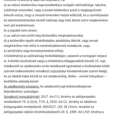
A közlést hirdetmény útján kell teljesíteni, ha
a) az adózó elektronikus kapcsolattartásra szolgáló elérhetősége, lakcíme,
székhelye ismeretlen, vagy a postai küldemény azzal a megjegyzéssel
érkezik vissza, hogy a címzett ismeretlen helyre költözött, és a személyiadat-
és lakcímnyilvántartást vezető hatóság vagy más állami szerv megkeresése
nem járt eredménnyel,
b) a jogutód nem ismert,
c) az adózó nem jelölt meg kézbesítési meghatalmazottat,
d) a kézbesítés egyéb elháríthatatlan akadályba ütközik, vagy annak
megkísérlése már előre is eredménytelennek mutatkozik, vagy
e) azt törvény vagy kormányrendelet előírja.
A hirdetményt az adóhatóság hirdetőtábláján, valamint a honlapján helyezi
el. A döntés közlésének napja a hirdetmény kifüggesztését követő 15. nap.
Adatkezelő az adatkezelés során keletkezett ügyiratokat a közfeladatot ellátó
szervek iratkezelésére vonatkozó jogszabályi követelmények szerint iktatja,
és az iktatott iratok között az irat selejtezéséig, illetve – ennek hiányában –
levéltárba adásáig kezeli.
Az adatkezelés jogalapja:
Az adatkezelő jogi kötelezettségének
teljesítéséhez szükséges
Vonatkozó jogszabály(ok):
2017. évi CLI. törvény az adóigazgatási
rendtartásról 76. § (3) b), 77/A. §, 2016. évi CL. törvény az általános
közigazgatási rendtartásról, 465/2017. (XII. 28.) Korm. rendelet az
adóigazgatási eljárás részletszabályairól 26. §, 1995. évi LXVI. törvény a