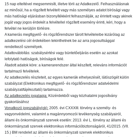
15 nap elteltével megsemmisíti, illetve törli az Adatkezelő. Felhasználásnak
az minősül, ha a rögzített felvételt vagy más személyes adatot bírósági vagy
más hatósági eljárásban bizonyítékként felhasználják, az érintett vagy akinek
jogát vagy jogos érdekét a felvétellel rögzített esemény érinti, kéri, hogy a
felvétel ne kerüljön törlésre.
A kamerás megfigyelő- és rögzítőrendszer tárolt felvételeibe kizárólag az
adatkezelési cél érdekében tekinthetnek be az arra jogosultsággal
rendelkező személyek.
Adattovábbítás: szabálysértési vagy büntetőeljárás esetén az azokat
lefolytató hatóságok, bíróságok felé.
Átadott adatok köre: a kamerarendszer által készített, releváns információt
tartalmazó felvételek.
Az adatkezelés részleteit, az egyes kamerák elhelyezését, látószögét külön
szabályzat (Elektronikus megfigyelő- és rögzítőrendszer adatvédelmi
szabályzat/tájékoztató) tartalmazza.
Az adatkezelés jogalapja:
Közérdekből vagy közhatalmi jogosítvány
gyakorlásához
Vonatkozó jogszabály(ok):
2005. évi CXXXIII. törvény a személy- és
vagyonvédelmi, valamint a magánnyomozói tevékenység szabályairól,
állami és önkormányzati szervek esetén: 2013. évi L. törvény az állami és
önkormányzati szervek elektronikus információbiztonságáról, 41/2015. (VII.
15.) BM rendelet az állami és önkormányzati szervek elektronikus