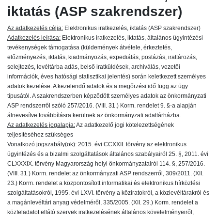
iktatás (ASP szakrendszer)
Az adatkezelés célja:
Elektronikus iratkezelés, iktatás (ASP szakrendszer)
Adatkezelés leírása:
Elektronikus iratkezelés, iktatás, általános ügyintézési
tevékenységek támogatása (küldemények átvétele, érkeztetés,
előzményezés, iktatás, kiadmányozás, expediálás, postázás, irattározás,
selejtezés, levéltárba adás, belső iratküldések, archiválás, vezetői
információk, éves hatósági statisztikai jelentés) során keletkezett személyes
adatok kezelése. A kezelendő adatok és a megőrzési idő függ az ügy
típusától. A szakrendszerben képződött személyes adatok az önkormányzati
ASP rendszerről szóló 257/2016. (VIII. 31.) Korm. rendelet 9. §-a alapján
álnevesítve továbbításra kerülnek az önkormányzati adattárházba.
Az adatkezelés jogalapja:
Az adatkezelő jogi kötelezettségének
teljesítéséhez szükséges
Vonatkozó jogszabály(ok):
2015. évi CCXXII. törvény az elektronikus
ügyintézés és a bizalmi szolgáltatások általános szabályairól 25. §, 2011. évi
CLXXXIX. törvény Magyarország helyi önkormányzatairól 114. §, 257/2016.
(VIII. 31.) Korm. rendelet az önkormányzati ASP rendszerről, 309/2011. (XII.
23.) Korm. rendelet a központosított informatikai és elektronikus hírközlési
szolgáltatásokról, 1995. évi LXVI. törvény a köziratokról, a közlevéltárakról és
a magánlevéltári anyag védelméről, 335/2005. (XII. 29.) Korm. rendelet a
közfeladatot ellátó szervek iratkezelésének általános követelményeiről,