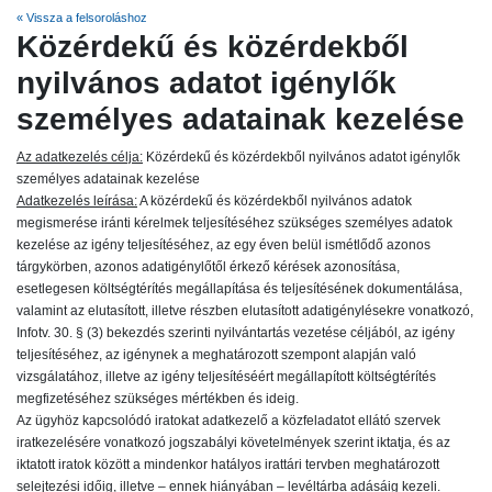
« Vissza a felsoroláshoz
Közérdekű és közérdekből
nyilvános adatot igénylők
személyes adatainak kezelése
Az adatkezelés célja:
Közérdekű és közérdekből nyilvános adatot igénylők
személyes adatainak kezelése
Adatkezelés leírása:
A közérdekű és közérdekből nyilvános adatok
megismerése iránti kérelmek teljesítéséhez szükséges személyes adatok
kezelése az igény teljesítéséhez, az egy éven belül ismétlődő azonos
tárgykörben, azonos adatigénylőtől érkező kérések azonosítása,
esetlegesen költségtérítés megállapítása és teljesítésének dokumentálása,
valamint az elutasított, illetve részben elutasított adatigénylésekre vonatkozó,
Infotv. 30. § (3) bekezdés szerinti nyilvántartás vezetése céljából, az igény
teljesítéséhez, az igénynek a meghatározott szempont alapján való
vizsgálatához, illetve az igény teljesítéséért megállapított költségtérítés
megfizetéséhez szükséges mértékben és ideig.
Az ügyhöz kapcsolódó iratokat adatkezelő a közfeladatot ellátó szervek
iratkezelésére vonatkozó jogszabályi követelmények szerint iktatja, és az
iktatott iratok között a mindenkor hatályos irattári tervben meghatározott
selejtezési időig, illetve – ennek hiányában – levéltárba adásáig kezeli.